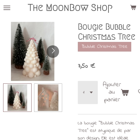
The MoonBow Shop
Passer
au
contenu
Bougie Bubble
principal
Christmas Tree
Bubble Christmas Tree
7,50 €
Ajouter
au
panier
La bougie "Bubble Christmas
Tree" est atypique de par
son design. Elle
est idéale