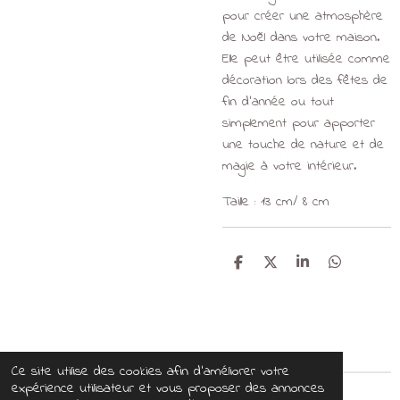
pour créer une atmosphère
de Noël dans votre maison.
Elle peut être utilisée comme
décoration lors des fêtes de
fin d'année ou tout
simplement pour apporter
une touche de nature et de
magie à votre intérieur.
Taille : 13 cm/ 8 cm
P
P
P
P
a
a
a
a
r
r
r
r
t
t
t
t
a
a
a
a
g
g
g
g
e
e
e
e
r
r
r
r
Ce site utilise des cookies afin d’améliorer votre
expérience utilisateur et vous proposer des annonces