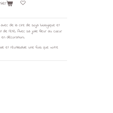
nier
 avec de la cire de soja biologique et
ut de l'été. Avec sa jolie fleur au cœur
a en décoration.
le et réutilisable une fois que votre