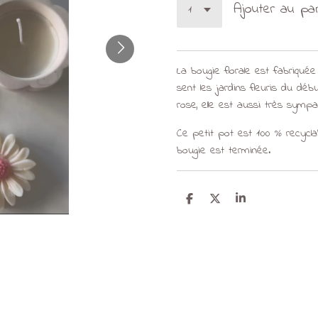
Ajouter au pa
La bougie florale est fabriquée
sent les jardins fleuris du déb
rose, elle est aussi très symp
Ce petit pot est 100 % recyclab
bougie est terminée.
P
P
P
a
a
a
r
r
r
t
t
t
a
a
a
g
g
g
e
e
e
r
r
r