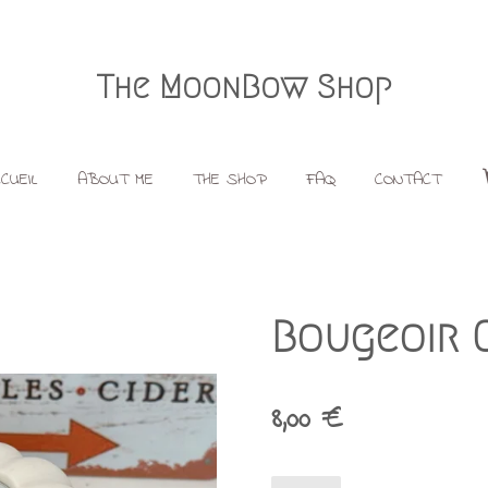
The MoonBow Shop
CUEIL
ABOUT ME
THE SHOP
FAQ
CONTACT
Bougeoir C
8,00 €