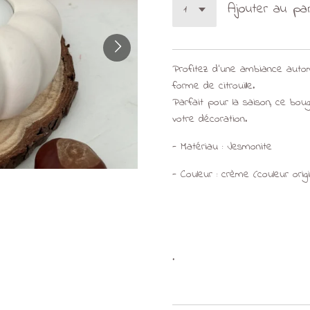
Ajouter au pa
Profitez d'une ambiance autom
forme de citrouille.
Parfait pour la saison, ce bo
votre décoration.
- Matériau : Jesmonite
- Couleur : crème (couleur origi
.