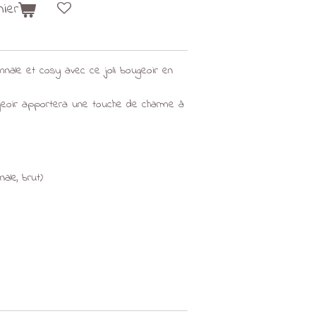
nier
nale et cosy avec ce joli bougeoir en
ugeoir apportera une touche de charme à
nale, brut)